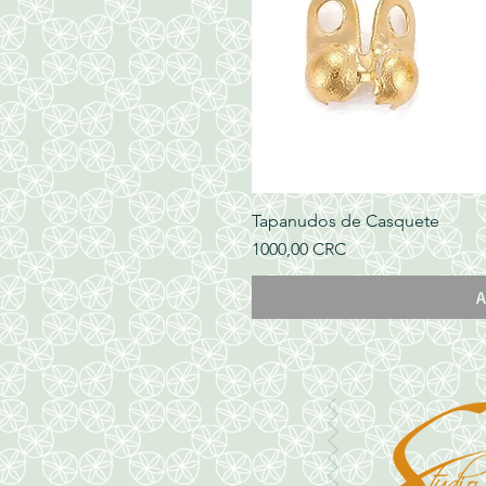
Tapanudos de Casquete
Precio
1000,00 CRC
A