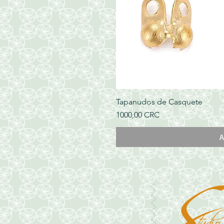
Tapanudos de Casquete
Precio
1000,00 CRC
A