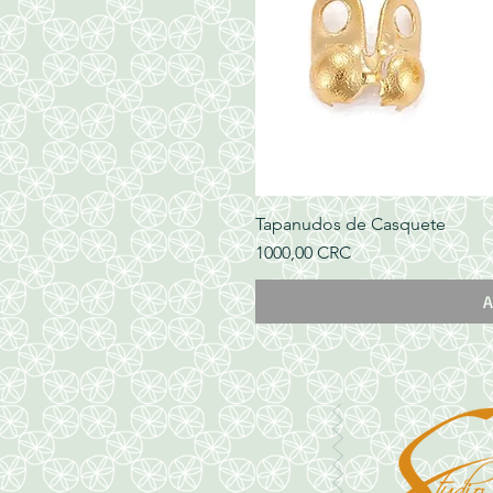
Tapanudos de Casquete
Precio
1000,00 CRC
A