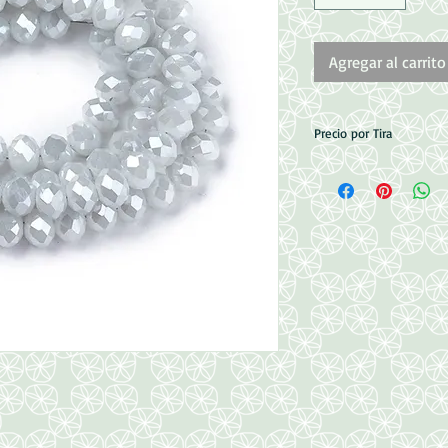
Agregar al carrito
Precio por Tira
Medidas: 6x4.5~5mm
Perforación: 1mm
Contenido: 95pzs/tira
35cm aprox