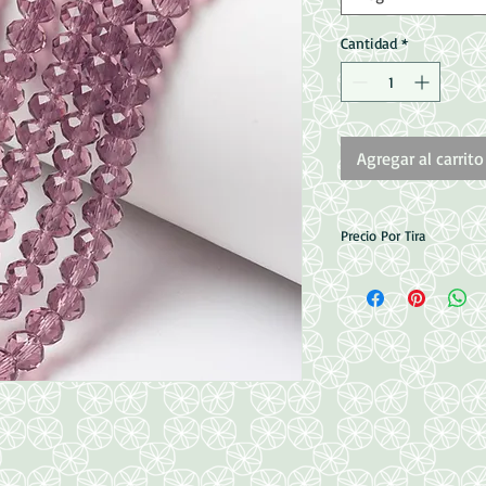
Cantidad
*
Agregar al carrito
Precio Por Tira
6mm = 90 Piezas apr
8mm = 70 piezas apro