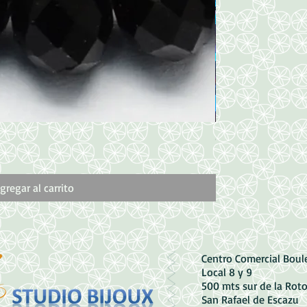
Vista rápida
Cristal Azul Metali
Precio
500,00 CRC
gregar al carrito
Centro Comercial Bou
Local 8 y 9
500 mts sur de la Rot
San Rafael de Escazu