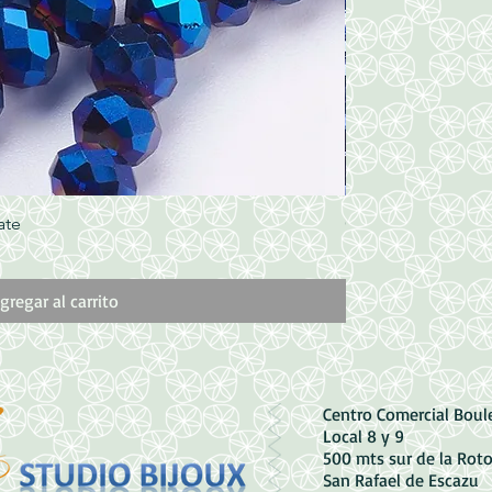
ate
Vista rápida
Cristal Azul Obsc
Precio
500,00 CRC
gregar al carrito
Centro Comercial Bou
Local 8 y 9
500 mts sur de la Rot
San Rafael de Escazu