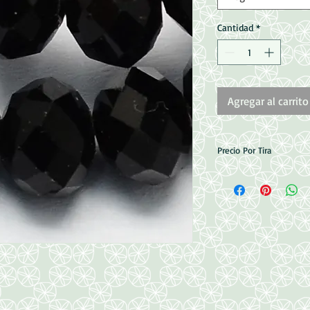
Cantidad
*
Agregar al carrito
Precio Por Tira
4mm = 140 Piezas / T
6mm = 95 Piezas / Ti
8mm = 70 Piezas / Ti
10mm = 70 Piezas / T