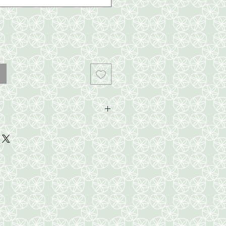
ira
ra
ra
ira