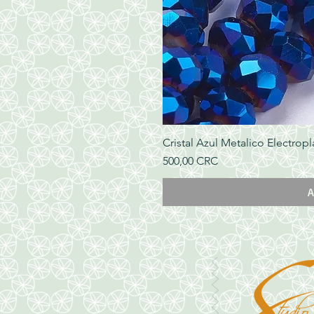
Cristal Azul Metalico Electropl
Precio
500,00 CRC
A