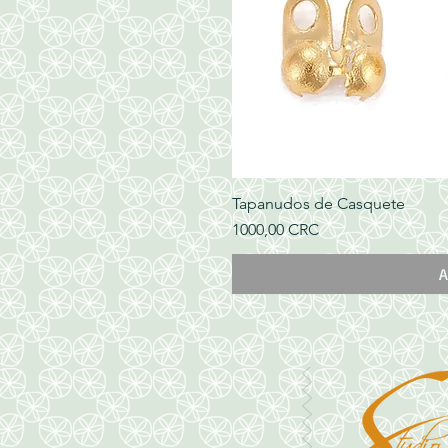
Tapanudos de Casquete
Precio
1000,00 CRC
A