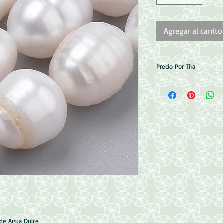
Agregar al carrito
Precio Por Tira
Medidas: 10~14x9~1
Perforacion: 0.5mm
14pzas aprox 18.5cm
 de Agua Dulce