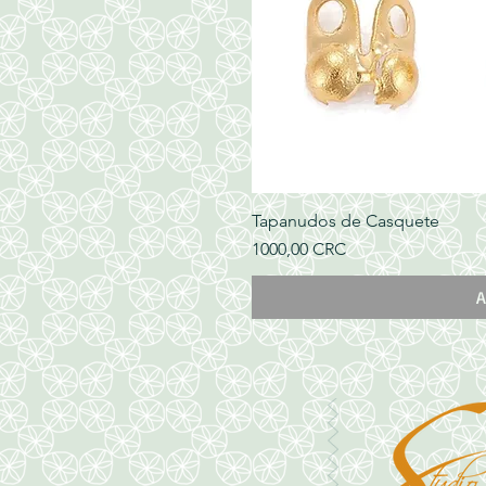
Tapanudos de Casquete
Precio
1000,00 CRC
A