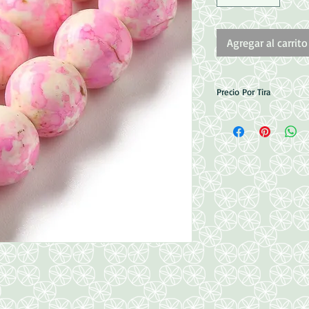
Agregar al carrito
Precio Por Tira
Medidas: 8mm
Perforacion: 1mm
50pzas aprox.