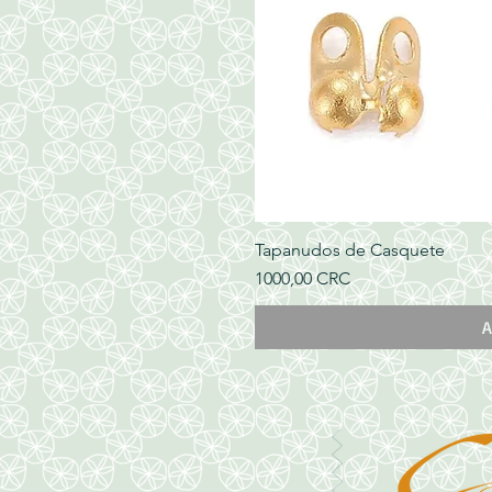
Tapanudos de Casquete
Precio
1000,00 CRC
A