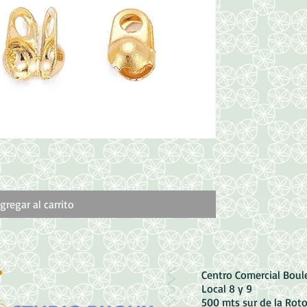
Vista rápida
Dije de Corazón de
Precio
1500,00 CRC
gregar al carrito
Centro Comercial Bou
Local 8 y 9
500 mts sur de la Rot