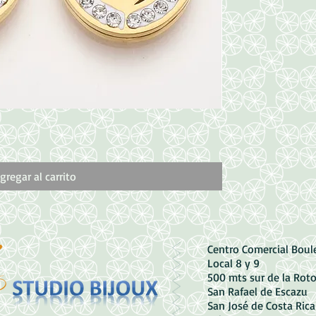
Vista rápida
Dije de Cruz y Cor
Precio
1500,00 CRC
gregar al carrito
Centro Comercial Bou
Local 8 y 9
500 mts sur de la Rot
San Rafael de Escazu
San José de Costa Rica