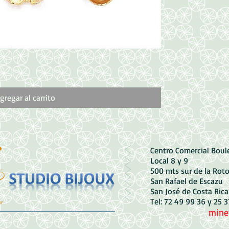
Vista rápida
Dije de Corazón de
Precio
1500,00 CRC
gregar al carrito
Centro Comercial Bou
Local 8 y 9
500 mts sur de la Rot
San Rafael de Escazu
San José de Costa Rica
Tel: 72 49 99 36 y 25 
mine