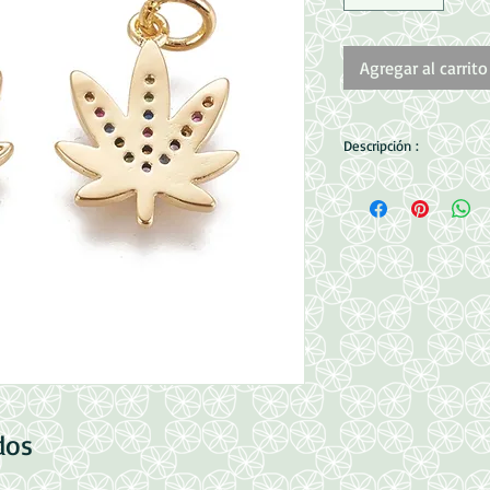
Agregar al carrito
Descripción :
Precio por Unidad
Micro Pave con auten
Tamaño:
15x11.5x1.5mm
Perforacion: 3mm
dos