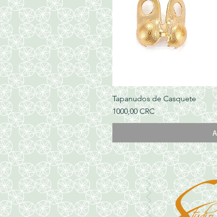
Tapanudos de Casquete
Precio
1000,00 CRC
A