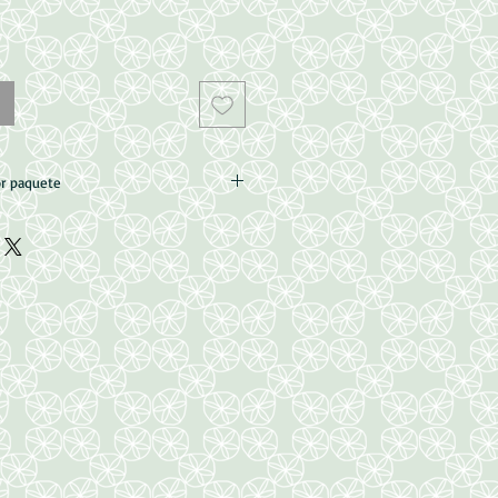
or paquete
m,