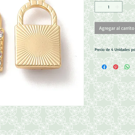
Agregar al carrito
Precio de 4 Unidades p
Medida: , 20x10.5x4m
Argolla: 2mm
Baño Dorado
Zirconias de Cristal