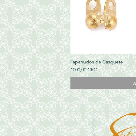
Tapanudos de Casquete
Precio
1000,00 CRC
A