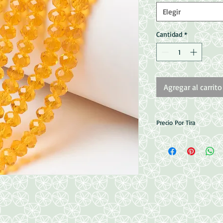
Elegir
Cantidad
*
Agregar al carrito
Precio Por Tira
4mm=130 Pzas (42cm 
6mm=90 Pzas (43cm a
8mm=72 Pzas ( 41cm a
10mm= 62 Pzas (56c