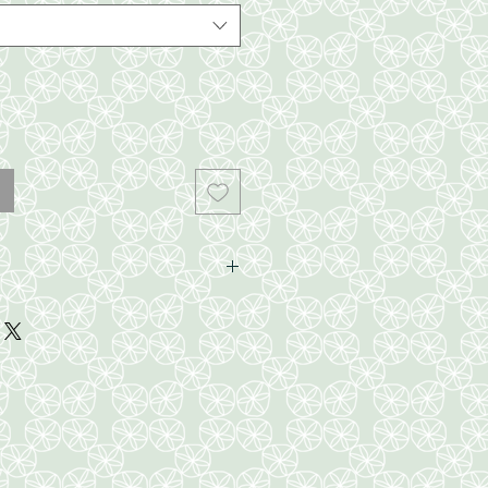
aprox.)
prox,)
prox.)
m aprox)