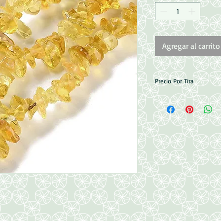
Agregar al carrito
Precio Por Tira
Medidas 1~7x4~14x3
Perforacion: 0.4mm
80 cm aprox.