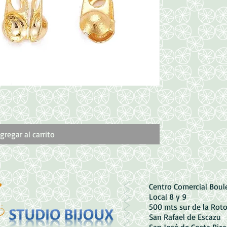
Vista rápida
Dije de Corazón de
Precio
1500,00 CRC
gregar al carrito
Centro Comercial Bou
Local 8 y 9
500 mts sur de la Rot
San Rafael de Escazu
San José de Costa Rica