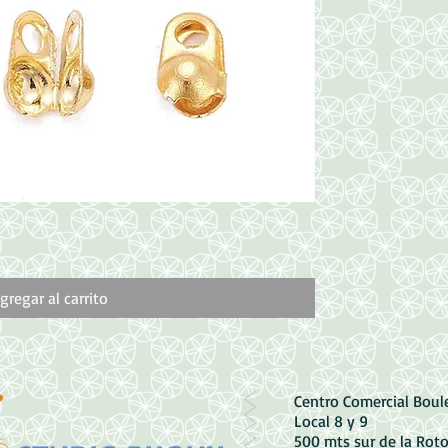
Vista rápida
Dije de Corazón de
Precio
1500,00 CRC
gregar al carrito
Centro Comercial Bou
Local 8 y 9
500 mts sur de la Rot