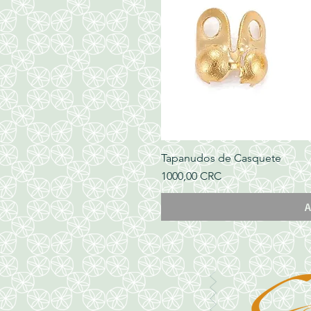
Tapanudos de Casquete
Precio
1000,00 CRC
A