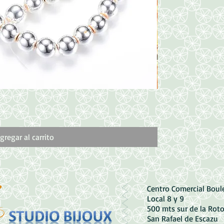
Vista rápida
Hematita Dorada e
Precio
3500,00 CRC
gregar al carrito
Centro Comercial Bou
Local 8 y 9
500 mts sur de la Rot
San Rafael de Escazu