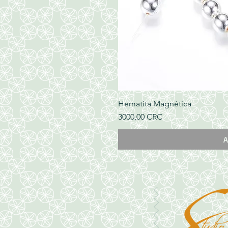
Hematita Magnética
Precio
3000,00 CRC
A