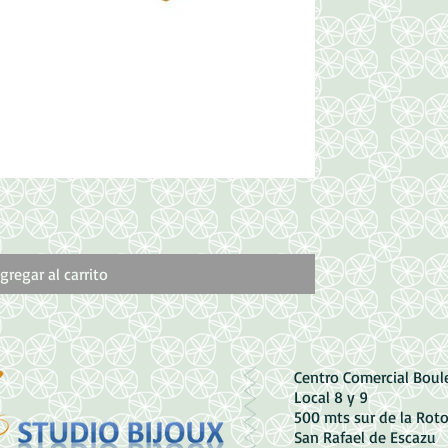
Vista rápida
Dije de Bailarina
Precio
1000,00 CRC
gregar al carrito
Centro Comercial Bou
Local 8 y 9
500 mts sur de la Rot
San Rafael de Escazu