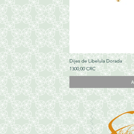
Dijes de Libelula Dorada
Precio
1300,00 CRC
A