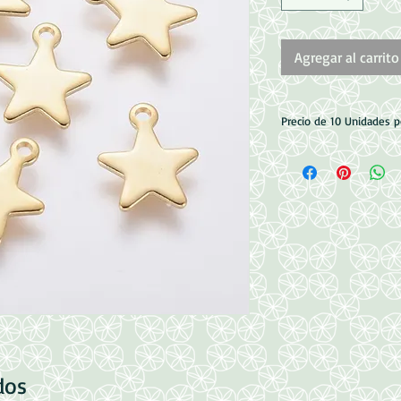
Agregar al carrito
Precio de 10 Unidades 
Acero Inoxidable 304
Medidas: 10x8x0.8m
Perforacion: 1mm
dos