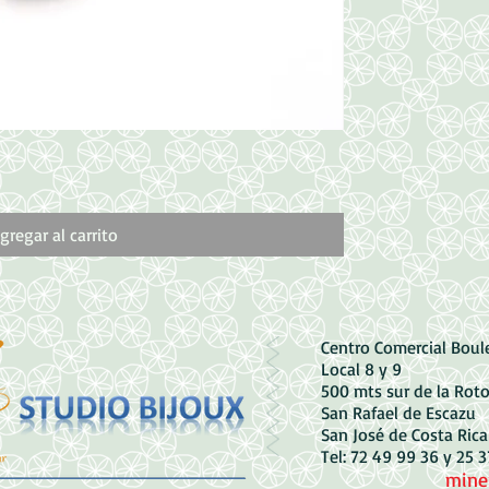
Vista rápida
Dije de Corazon
Precio
1800,00 CRC
gregar al carrito
Centro Comercial Bou
Local 8 y 9
500 mts sur de la Rot
San Rafael de Escazu
San José de Costa Rica
Tel: 72 49 99 36 y 25 
mine