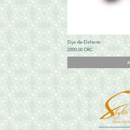
Dije de Elefante
Precio
2200,00 CRC
A