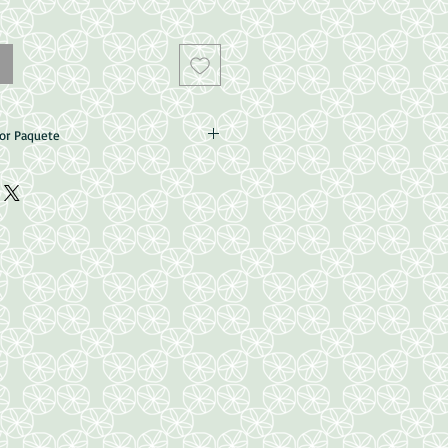
por Paquete
m