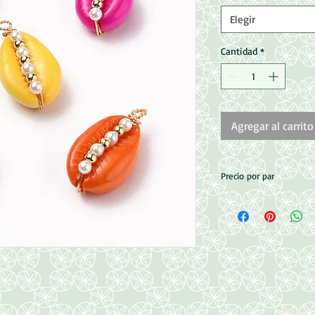
Elegir
Cantidad
*
Agregar al carrito
Precio por par
Medida: 25-27x14~15
Colgante
Con perlas de concha 