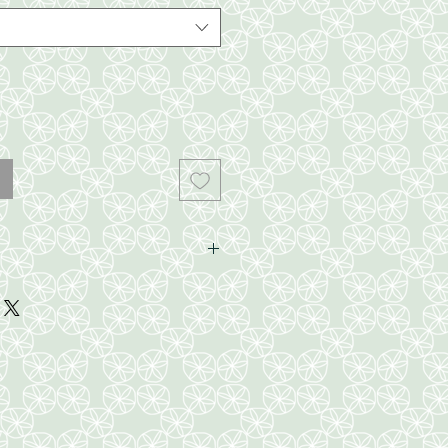
x9.5~10mm ancho,
redondas y cuentas doradas