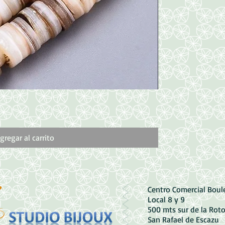
Vista rápida
Dije de Flor en C
Precio
1800,00 CRC
gregar al carrito
Centro Comercial Bou
Local 8 y 9
500 mts sur de la Rot
San Rafael de Escazu