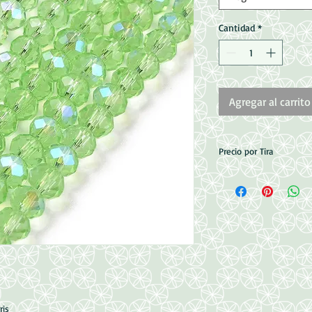
Cantidad
*
Agregar al carrito
Precio por Tira
4mm = 110~115pcs/tir
6mm = 80~85pcs/tira
8mm = 64~65pcs/tira
ris