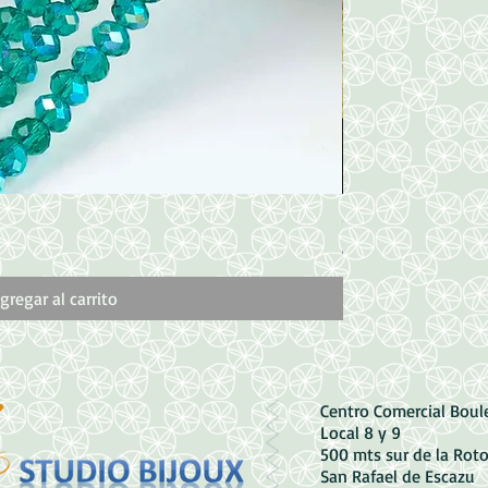
Vista rápida
Cristal Champagn
Precio
600,00 CRC
gregar al carrito
Centro Comercial Bou
Local 8 y 9
500 mts sur de la Rot
San Rafael de Escazu