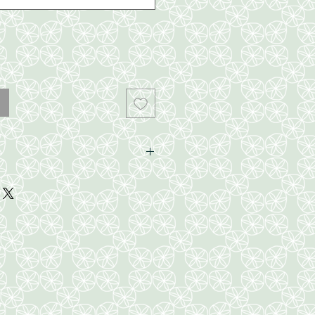
a, (39~40cm)
, (38~40cm)
, (40~41cm)