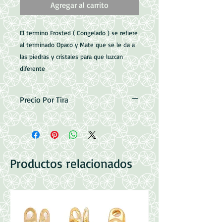
Agregar al carrito
El termino Frosted ( Congelado ) se refiere
al terminado Opaco y Mate que se le da a
las piedras y cristales para que luzcan
diferente
Precio Por Tira
8mm = 48 piezas por tira, 1mm de
perforacion
10mm = 38 piezas por tira, 1mm de
perforacion
Productos relacionados
12mm = 32 piezas por tira, 1mm de
perforacion