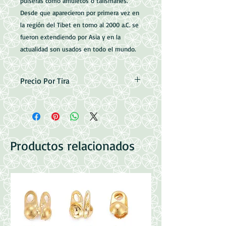
pulseras como amuletos o talismanes.
Desde que aparecieron por primera vez en
la región del Tibet en torno al 2000 a.C. se
fueron extendiendo por Asia y en la
actualidad son usados en todo el mundo.
Precio Por Tira
8mm = 48piezas por tira
aproximadamente
10mm = 38 piezas por tira
aproximadamente
Productos relacionados
Perforacion: 1mm