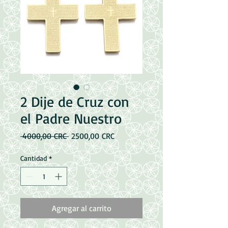
2 Dije de Cruz con
el Padre Nuestro
Precio
Precio
 4000,00 CRC 
2500,00 CRC
de
oferta
Cantidad
*
Agregar al carrito